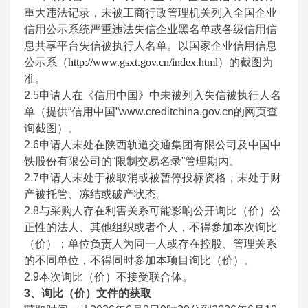
重大违法记录，未被工商行政管理机关列入全国企业
信用公示系统严重违法失信企业黑名单或各级信用信
息共享平台失信被执行人名单。以国家企业信用信息
公示系（
http://www.gsxt.gov.cn/index.html
）的截图为
准。
2.5
申请人在《信用中国》中未被列入失信被执行人名
单（提供“信用中国”www.creditchina.gov.cn的网页查
询截图）。
2.6
申请人未处在陕西轨道交通集团有限公司及中国中
铁股份有限公司的“限制交易名录”管理期内。
2.7
申请人未处于被取消或被暂停投标资格，未处于财
产被托管、冻结或破产状态。
2.8
与采购人存在利害关系可能影响公开询比（价）公
正性的法人、其他组织或者个人，不得参加本次询比
（价）；单位负责人为同一人或存在控股、管理关系
的不同单位，不得同时参加本项目询比（价）。
2.9
本次询比（价）不接受联合体。
3
、询比（价）文件的获取