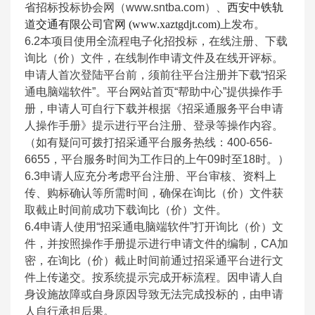
省招标投标协会网（www.sntba.com）、
西安中铁轨
道交通有限公司官网 (www.xaztgdjt.com)
上发布。
6.2
本项目使用全流程电子化招投标，在线注册、下载
询比（价）文件，在线制作申请文件及在线开评标。
申请人首次登陆平台前，须前往平台注册并下载“招采
通电脑端软件”。平台网站首页“帮助中心”提供操作手
册，申请人可自行下载并根据《招采通服务平台申请
人操作手册》提示进行平台注册、登录等操作内容。
（如有疑问可拨打招采通平台服务热线：400-656-
6655，平台服务时间为工作日的上午09时至18时。）
6.3
申请人应充分考虑平台注册、平台审核、资料上
传、购标确认等所需时间，确保在询比（价）文件获
取截止时间前成功下载询比（价）文件。
6.4
申请人使用“招采通电脑端软件”打开询比（价）文
件，并按照操作手册提示进行申请文件的编制，CA加
密，在询比（价）截止时间前通过招采通平台进行文
件上传递交。按系统提示完成开标流程。因申请人自
身设施故障或自身原因导致无法完成投标的，由申请
人自行承担后果。