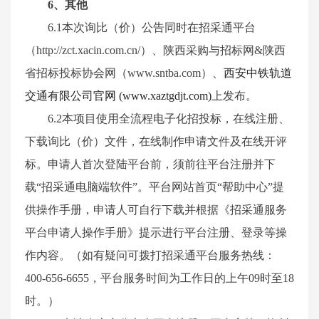
6
、其他
6
.1
本次
询比（价）
公告同时在招采通平台
（
http://zct.xacin.com.cn/）、陕西采购与招标网&陕西
省招标投标协会网（www.sntba.com）、
西安中铁轨道
交通有限公司官网
(www.xaztgdjt.com)
上发布。
6
.2本项目使用全流程电子化招投标，在线注册、
下载
询比（价）
文件，在线制作
申请
文件及在线开评
标。
申请
人首次登陆平台前，须前往平台注册并下
载
“招采通电脑端软件”。平台网站首页“帮助中心”提
供操作手册，
申请
人可自行下载并根据
《
招采通服务
平台
申请人
操作手册
》
提示进行平台注册、登录等操
作内容。（如有疑问可拨打招采通平台服务热线：
400-656-6655，平台服务时间为工作日的上午09时至18
时。）