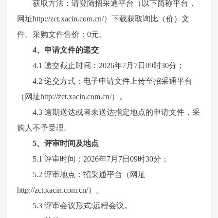
获取方法：请登陆招采通平台（以下简称平台，
网址
http://zct.xacin.com.cn/）下载获取
询比（价）
文
件。
采购文件
售价：
0元。
4
、
申请
文件的递交
4
.1 递交截止时间：202
6
年
7
月
7
日
09时30分；
4
.2 递交方式：电子
申请
文件上传至招采通平台
（网址
http://zct.xacin.com.cn/）。
4
.3 逾期送达或者未送达指定地点的
申请
文件，
采
购
人不予受理。
5
、
评审
时间及地点
5
.1
评审
时间：
202
6
年
7
月
7
日
09时30分；
5
.2
评审
地点：招采通平台（网址
http://zct.xacin.com.cn/）。
5
.3
评审
会议形式
:远程会议。