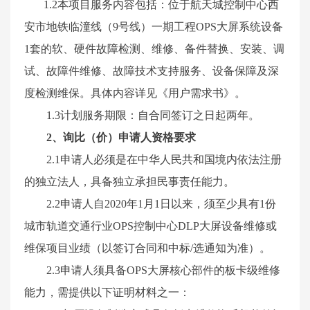
1.2
本项目服务内容包括：位于航天城控制中心西
安市地铁临潼线（
9号线）一期工程OPS大屏系统设备
1套的
软、硬件故障检测、维修、
备件替换、安装、调
试、
故障
件
维修
、故障
技术支持
服务、设备保障及
深
度检测维保
。
具体内容详见《用户需求书》。
1.3计划服务期限：自合同签订之日起两年。
2
、
询比（价）申请
人资格要求
2.1申请人必须是在中华人民共和国境内依法注册
的独立法人，具备独立承担民事责任能力。
2.2申请人自2020年1月1日以来，须至少具有1份
城市轨道交通行业OPS控制中心DLP大屏设备维修或
维保项目业绩（
以签订合同和中标
/选通知为准
）。
2.3申请人须具备OPS大屏核心部件的板卡级维修
能力，需提供以下证明材料之一：