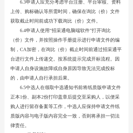
6
.3
申请
人应充分考虑平台注册、平台审核、资料
上传、购标确认等所需时间，确保在
询比（价）
文件
获取截止时间前成功下载
询比（价）
文件。
6
.4
申请
人使用
“招采通电脑端软件”打开
询比
（价）
文件，并按照操作手册提示进行
申请
文件的编
制，
CA加密，在
询比（价）
截止时间前通过招采通平
台进行文件上传递交。按系统提示完成开标流程。因
申请
人自身设施故障或自身原因导致无法完成投标
的，由
申请
人自行承担后果。
6
.5中
选
人在领取中
选
通知书前将纸质版
申请文件
正本
1份、副本2份打印盖章后提交至
采购人
，以便
采
购
人进行留存备案等工作，中
选
人应保持
申请文件
纸
质版内容与电子版内容完全一致，否则将承担一切法
律责任。