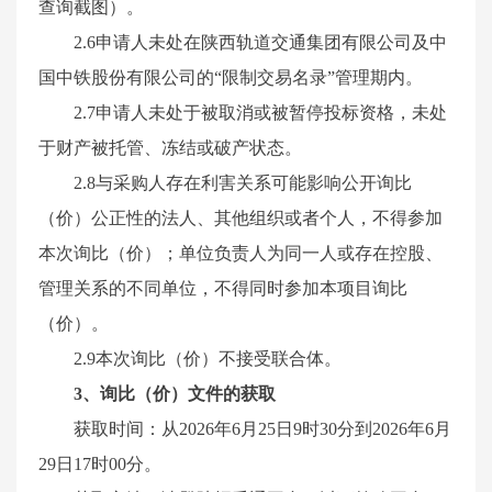
查询截图）。
2.6申请人未处在陕西轨道交通集团有限公司及中
国中铁股份有限公司的“限制交易名录”管理期内。
2.7申请人未处于被取消或被暂停投标资格，未处
于财产被托管、冻结或破产状态。
2.8与采购人存在利害关系可能影响公开询比
（价）公正性的法人、其他组织或者个人，不得参加
本次询比（价）；单位负责人为同一人或存在控股、
管理关系的不同单位，不得同时参加本项目询比
（价）。
2.9本次询比（价）不接受联合体。
3
、
询比（价）
文件的获取
获取时间：从
202
6
年
6
月
25
日
9时
3
0分到202
6
年
6
月
29
日
17时00分。