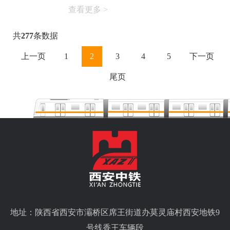
查看更多 >
共
277
条数据
上一页
1
2
3
4
5
下一页
尾页
地址：陕西省西安市灞桥区席王街道办莫灵庙村西安地铁9
号线香王车辆段