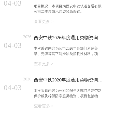
04-03
项目概况：本项目为西安中铁轨道交通有限
公司二季度防汛沙袋紧急采购。
查看更多 >
2026
西安中铁2026年度通用类物资询比（价）采购项目（油脂类） 公告
04-03
本次采购内容为公司2026年各部门所需美
孚、壳牌等其它润滑油类消耗性材料，项目
包括物资供货、运输、交货、验收、全过程
查看更多 >
服务与售后服务等相关内容详见《用户需求
书》。
2026
西安中铁2026年度通用类物资询比（价）采购项目（劳动防护服）公告
04-03
本次采购内容为公司2026年各部门所需劳动
保护服及棉胆防寒服类物资，项目包括物资
供货、运输、交货、验收、全过程服务与售
查看更多 >
后服务等相关内容详见《用户需求书》。